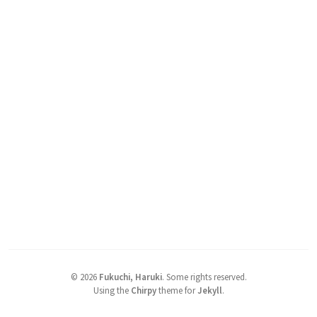
©
2026
Fukuchi, Haruki
.
Some rights reserved.
Using the
Chirpy
theme for
Jekyll
.